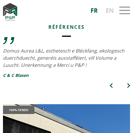
FR
EN
RÉFÉRENCES
Domus Aurea L&L, esthetesch e Bléckfang, ekologesch
duerchduecht, generéis ausstafféiert, vill Volume a
Luucht. Unerkennung a Merci u P&P !
C & C Blasen
100% VENDU